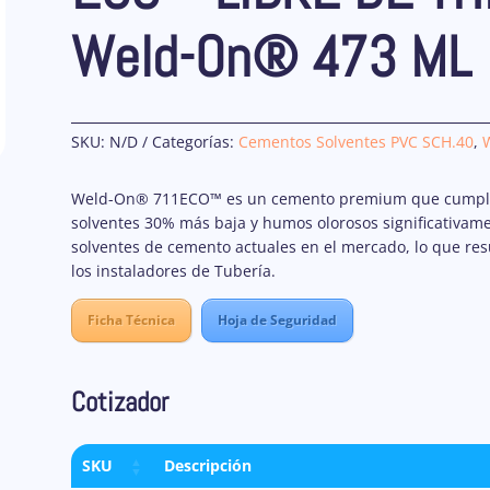
Weld-On® 473 ML
SKU:
N/D
Categorías:
Cementos Solventes PVC SCH.40
,
Weld-On® 711ECO™ es un cemento premium que cumple co
solventes 30% más baja y humos olorosos significativam
solventes de cemento actuales en el mercado, lo que re
los instaladores de Tubería.
Ficha Técnica
Hoja de Seguridad
Cotizador
SKU
Descripción