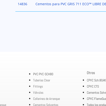
14836
Cementos para PVC GRIS 711 ECO™ LIBRE D
Otros
PVC PVC-SCH80
Tuberías Clear
CPVC Sch.80/4
Fittings
CPVC CTS
Válvulas
Cementos Solv
Collarines de Arranque
CPVC FlameGua
ranque
Cementos Solventes
Todos los produ