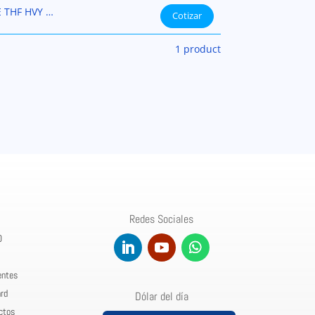
E THF HVY …
Cotizar
1 product
Redes Sociales
0
entes
rd
Dólar del día
ctos