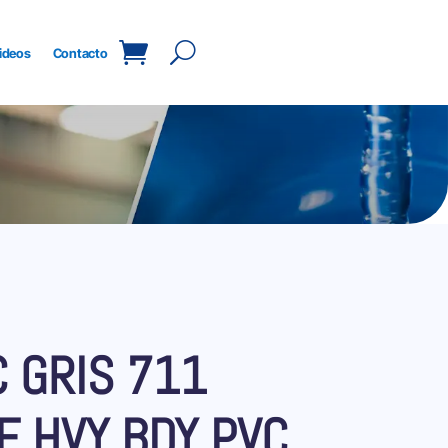
ideos
Contacto
C GRIS 711
F HVY BDY PVC