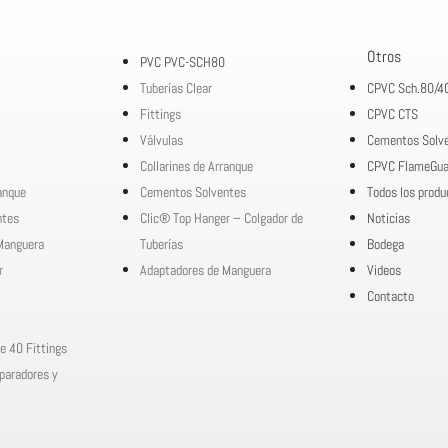
Otros
PVC PVC-SCH80
Tuberías Clear
CPVC Sch.80/4
Fittings
CPVC CTS
Válvulas
Cementos Solv
Collarines de Arranque
CPVC FlameGua
ranque
Cementos Solventes
Todos los produ
ntes
Clic® Top Hanger – Colgador de
Noticias
Manguera
Tuberías
Bodega
r
Adaptadores de Manguera
Videos
Contacto
e 40 Fittings
paradores y