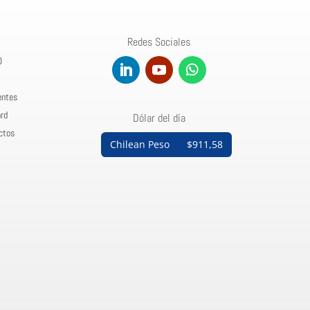
Redes Sociales
0
entes
rd
Dólar del día
ctos
Chilean Peso
$911,58