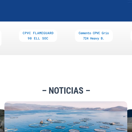
CPVC FLAMEGUARD
Cemento CPVC Gris
90 ELL SOC
724 Heavy B.
– NOTICIAS –