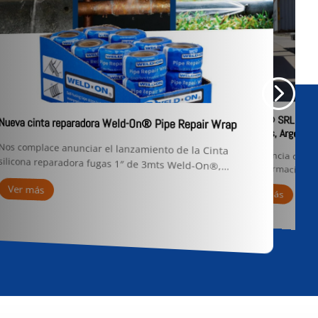
ZIGMA® SRL part
Nueva cinta reparadora Weld-On® Pipe Repair Wrap
San Luis, Argentin
Nos complace anunciar el lanzamiento de la Cinta
La provincia de 
silicona reparadora fugas 1″ de 3mts Weld-On®,…
la conformación 
Ver más
Ver más