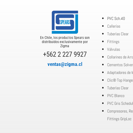
PVC Sch.40
Cañerías
Tuberías Clear
En Chile, los productos Spears son
Fittings
distribuidos exclusivamente por
Zigma
Válvulas
+562 2 227 9927
Collarines de Ar
ventas@zigma.cl
Cementos Solve
Adaptadores de 
Clic® Top Hange
Tuberías Clear
PVC Blanco
PVC Gris Schedul
Compresores, Re
Fittings GripLoc