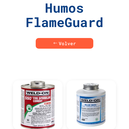
Humos
FlameGuard
Volver