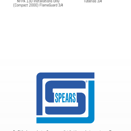
NFPA 13D Installations Only
Tuberías 3/4
(Compact 2000) FlameGuard 3/4