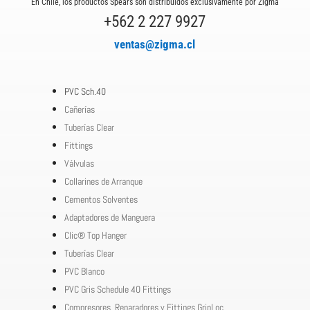
En Chile, los productos Spears son distribuidos exclusivamente por Zigma
+562 2 227 9927
ventas@zigma.cl
PVC Sch.40
Cañerías
Tuberías Clear
Fittings
Válvulas
Collarines de Arranque
Cementos Solventes
Adaptadores de Manguera
Clic® Top Hanger
Tuberías Clear
PVC Blanco
PVC Gris Schedule 40 Fittings
Compresores, Reparadores y Fittings GripLoc