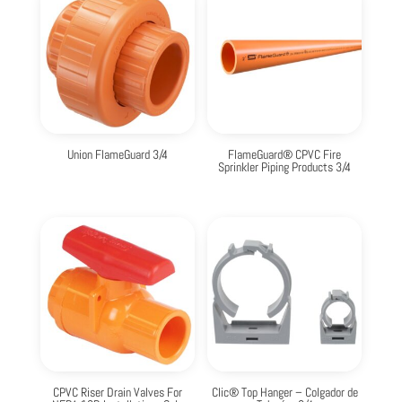
Union FlameGuard 3/4
FlameGuard® CPVC Fire
Sprinkler Piping Products 3/4
CPVC Riser Drain Valves For
Clic® Top Hanger – Colgador de