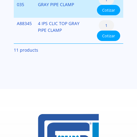
Top
035
GRAY PIPE CLAMP
de
Cotizar
Hanger
Tuberías
-
cantidad
Clic®
A88345
4 IPS CLIC TOP GRAY
Colgador
Top
PIPE CLAMP
de
Cotizar
Hanger
Tuberías
-
cantidad
11 products
Colgador
de
Tuberías
cantidad