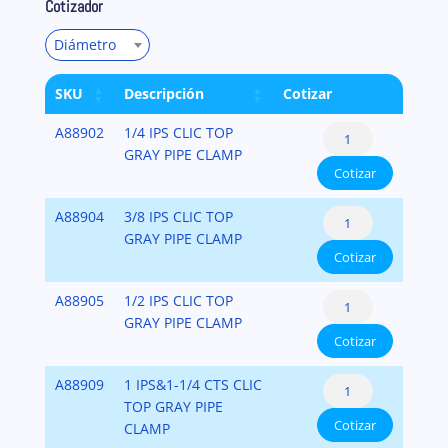
Cotizador
Diámetro
SKU
Descripción
Cotizar
Clic®
A88902
1/4 IPS CLIC TOP
Top
GRAY PIPE CLAMP
Cotizar
Hanger
-
Clic®
A88904
3/8 IPS CLIC TOP
Colgador
Top
GRAY PIPE CLAMP
de
Cotizar
Hanger
Tuberías
-
cantidad
Clic®
A88905
1/2 IPS CLIC TOP
Colgador
Top
GRAY PIPE CLAMP
de
Cotizar
Hanger
Tuberías
-
cantidad
Clic®
A88909
1 IPS&1-1/4 CTS CLIC
Colgador
Top
TOP GRAY PIPE
de
Cotizar
Hanger
CLAMP
Tuberías