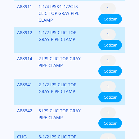
-
cantidad
Clic®
A88911
1-1/4 IPS&1-1/2CTS
Colgador
Top
CLIC TOP GRAY PIPE
de
Cotizar
Hanger
CLAMP
Tuberías
-
cantidad
Clic®
A88912
1-1/2 IPS CLIC TOP
Colgador
Top
GRAY PIPE CLAMP
de
Cotizar
Hanger
Tuberías
-
cantidad
Clic®
A88914
2 IPS CLIC TOP GRAY
Colgador
Top
PIPE CLAMP
de
Cotizar
Hanger
Tuberías
-
cantidad
Clic®
A88341
2-1/2 IPS CLIC TOP
Colgador
Top
GRAY PIPE CLAMP
de
Cotizar
Hanger
Tuberías
-
cantidad
Clic®
A88342
3 IPS CLIC TOP GRAY
Colgador
Top
PIPE CLAMP
de
Cotizar
Hanger
Tuberías
-
cantidad
Clic®
CLIC-
3-1/2 IPS CLIC TOP
Colgador