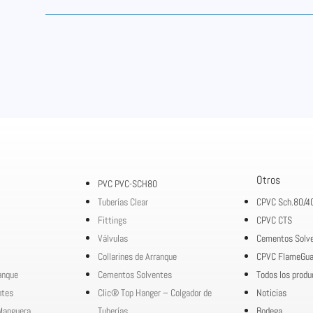
Otros
PVC PVC-SCH80
Tuberías Clear
CPVC Sch.80/4
Fittings
CPVC CTS
Válvulas
Cementos Solv
Collarines de Arranque
CPVC FlameGua
ranque
Cementos Solventes
Todos los produ
ntes
Clic® Top Hanger – Colgador de
Noticias
Manguera
Tuberías
Bodega