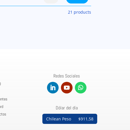
21 products
Redes Sociales
0
entes
rd
Dólar del día
ctos
Chilean Peso
$911,58