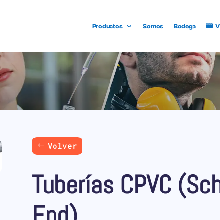
Productos
Somos
Bodega
V
Volver
Tuberías CPVC (Sch
End)