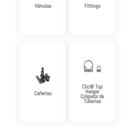


Válvulas
Fittings
Ver más
Ver más


Clic® Top
Hanger
Cañerias
Colgador de
Tuberías