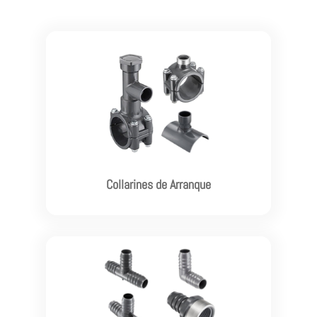
Ver más

Collarines de Arranque
Ver más