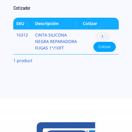
Cotizador
SKU
Descripción
Cotizar
CINTA
16312
CINTA SILICONA
SILICONA
NEGRA REPARADORA
Cotizar
NEGRA
FUGAS 1″/10FT
REPARADORA
1 product
FUGAS
1"/10FT
cantidad