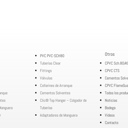
Otros
PVC PVC-SCH80
Tuberías Clear
CPVC Sch.80/4
Fittings
CPVC CTS
Válvulas
Cementos Solv
Collarines de Arranque
CPVC FlameGua
ranque
Cementos Solventes
Todos los produ
ntes
Clic® Top Hanger – Colgador de
Noticias
Manguera
Tuberías
Bodega
r
Adaptadores de Manguera
Videos
Contacto