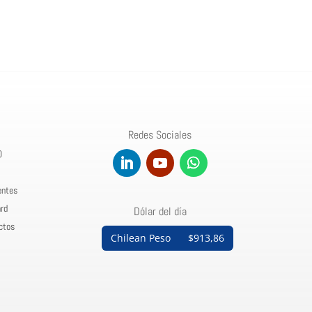
Redes Sociales
0
entes
rd
Dólar del día
ctos
Chilean Peso
$913,86