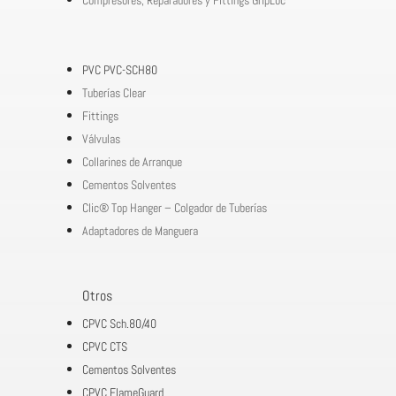
Compresores, Reparadores y Fittings GripLoc
PVC PVC-SCH80
Tuberías Clear
Fittings
Válvulas
Collarines de Arranque
Cementos Solventes
Clic® Top Hanger – Colgador de Tuberías
Adaptadores de Manguera
Otros
CPVC Sch.80/40
CPVC CTS
Cementos Solventes
CPVC FlameGuard