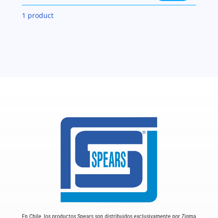
Weld-
1 product
On®
729™
CPVC
cantidad
En Chile, los productos Spears son distribuidos exclusivamente por Zigma