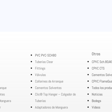
Otros
PVC PVC-SCH80
Tuberías Clear
CPVC Sch.80/4
Fittings
CPVC CTS
Válvulas
Cementos Solv
Collarines de Arranque
CPVC FlameGua
ranque
Cementos Solventes
Todos los produ
ntes
Clic® Top Hanger – Colgador de
Noticias
Manguera
Tuberías
Bodega
r
Adaptadores de Manguera
Videos