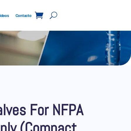
ideos
Contacto
alves For NFPA
Only (Compact