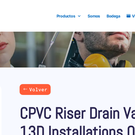
Productos
Somos
Bodega
V
Volver
CPVC Riser Drain V
13D Installations 