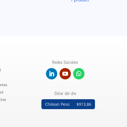
Redes Sociales
0
entes
rd
Dólar del día
ctos
Chilean Peso
$913,86