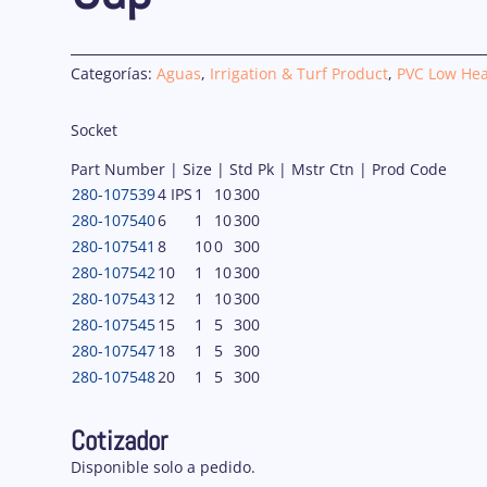
Categorías:
Aguas
,
Irrigation & Turf Product
,
PVC Low Head
Socket
Part Number | Size | Std Pk | Mstr Ctn | Prod Code
280-107539
4 IPS
1
10
300
280-107540
6
1
10
300
280-107541
8
10
0
300
280-107542
10
1
10
300
280-107543
12
1
10
300
280-107545
15
1
5
300
280-107547
18
1
5
300
280-107548
20
1
5
300
Cotizador
Disponible solo a pedido.