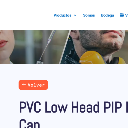
Productos
Somos
Bodega
V
Volver
PVC Low Head PIP 
Cap