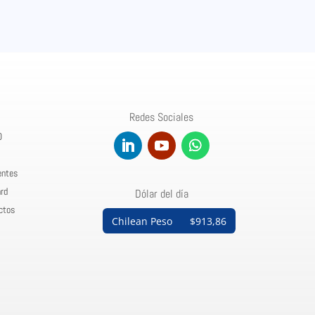
Redes Sociales
0
entes
rd
Dólar del día
ctos
Chilean Peso
$913,86