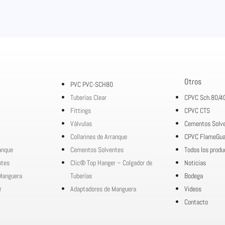
Otros
PVC PVC-SCH80
Tuberías Clear
CPVC Sch.80/4
Fittings
CPVC CTS
Válvulas
Cementos Solv
Collarines de Arranque
CPVC FlameGua
ranque
Cementos Solventes
Todos los produ
ntes
Clic® Top Hanger – Colgador de
Noticias
Manguera
Tuberías
Bodega
r
Adaptadores de Manguera
Videos
Contacto