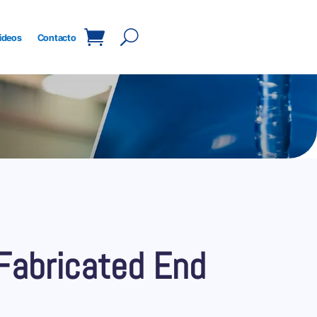
ideos
Contacto
Fabricated End