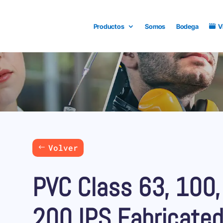
Productos
Somos
Bodega
V
Volver
PVC Class 63, 100,
200 IPS Fabricated