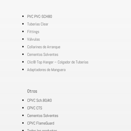
PVC PVC-SCH80
Tuberías Clear
Fittings
Válvulas
Collarines de Arranque
Cementos Solventes
Clic® Top Hanger – Colgador de Tuberías
Adaptadores de Manguera
Otros
CPVC Sch.80/40
CPVC CTS
Cementos Solventes
CPVC FlameGuard
Todos los productos