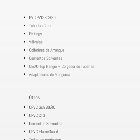
PVC PVC-SCH80
Tuberías Clear
Fittings
Válvulas
Collarines de Arranque
Cementos Solventes
Clic® Top Hanger – Colgador de Tuberías
Adaptadores de Manguera
Otros
CPVC Sch.80/40
CPVC CTS
Cementos Solventes
CPVC FlameGuard
Todos los productos