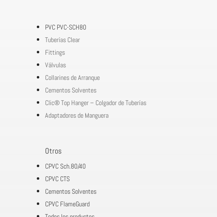
PVC PVC-SCH80
Tuberías Clear
Fittings
Válvulas
Collarines de Arranque
Cementos Solventes
Clic® Top Hanger – Colgador de Tuberías
Adaptadores de Manguera
Otros
CPVC Sch.80/40
CPVC CTS
Cementos Solventes
CPVC FlameGuard
Todos los productos