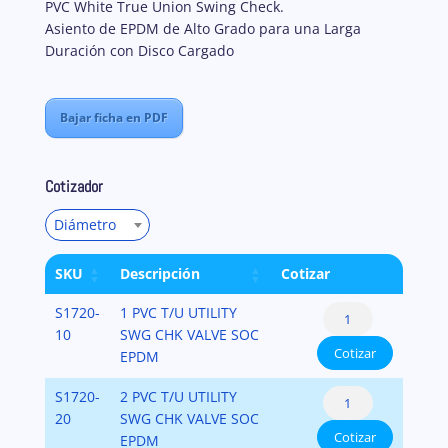
PVC White True Union Swing Check.
Asiento de EPDM de Alto Grado para una Larga
Duración con Disco Cargado
Bajar ficha en PDF
Cotizador
Diámetro
SKU
Descripción
Cotizar
True
S1720-
1 PVC T/U UTILITY
Union
10
SWG CHK VALVE SOC
Cotizar
Utility
EPDM
Swing
True
S1720-
2 PVC T/U UTILITY
Check
Union
20
SWG CHK VALVE SOC
Valves
Cotizar
Utility
EPDM
(PVC