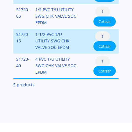
Swing
White)
True
S1720-
1/2 PVC T/U UTILITY
Check
PVC-
Union
05
SWG CHK VALVE SOC
Valves
SCH-
Cotizar
Utility
EPDM
(PVC
80
Swing
White)
cantidad
True
S1720-
1-1/2 PVC T/U
Check
PVC-
Union
15
UTILITY SWG CHK
Valves
SCH-
Cotizar
Utility
VALVE SOC EPDM
(PVC
80
Swing
White)
cantidad
True
S1720-
4 PVC T/U UTILITY
Check
PVC-
Union
40
SWG CHK VALVE SOC
Valves
SCH-
Cotizar
Utility
EPDM
(PVC
80
Swing
White)
cantidad
5 products
Check
PVC-
Valves
SCH-
(PVC
80
White)
cantidad
PVC-
SCH-
80
cantidad