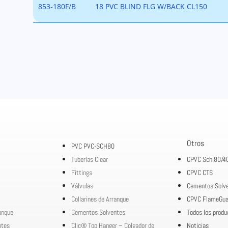
853-180F/B
18 PVC BLIND FLG W/BACK CL150
Otros
PVC PVC-SCH80
Tuberías Clear
CPVC Sch.80/4
Fittings
CPVC CTS
Válvulas
Cementos Solv
Collarines de Arranque
CPVC FlameGua
ranque
Cementos Solventes
Todos los produ
ntes
Clic® Top Hanger – Colgador de
Noticias