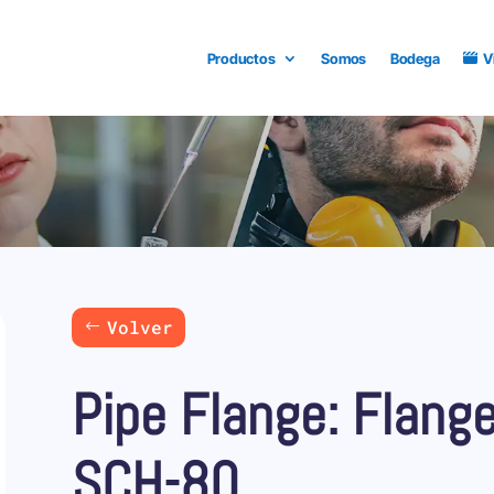
Productos
Somos
Bodega
V
Volver
Pipe Flange: Flange
SCH-80