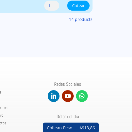
Pipe Flange: Flange - Blind PVC-SCH-80 cant
Cotizar
14 products
Redes Sociales
0
entes
rd
Dólar del día
ctos
Chilean Peso
$913,86