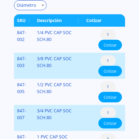
Diámetro
SKU
Descripción
Cotizar
Cap:
847-
1/4 PVC CAP SOC
Socket
002
SCH.80
Cotizar
PVC-
SCH-
Cap:
847-
3/8 PVC CAP SOC
80
Socket
003
SCH.80
cantidad
Cotizar
PVC-
SCH-
Cap:
847-
1/2 PVC CAP SOC
80
Socket
005
SCH.80
cantidad
Cotizar
PVC-
SCH-
Cap:
847-
3/4 PVC CAP SOC
80
Socket
007
SCH.80
cantidad
Cotizar
PVC-
SCH-
Cap:
847-
1 PVC CAP SOC
80