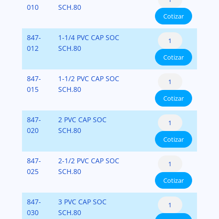
Socket
010
SCH.80
cantidad
Cotizar
PVC-
SCH-
Cap:
847-
1-1/4 PVC CAP SOC
80
Socket
012
SCH.80
cantidad
Cotizar
PVC-
SCH-
Cap:
847-
1-1/2 PVC CAP SOC
80
Socket
015
SCH.80
cantidad
Cotizar
PVC-
SCH-
Cap:
847-
2 PVC CAP SOC
80
Socket
020
SCH.80
cantidad
Cotizar
PVC-
SCH-
Cap:
847-
2-1/2 PVC CAP SOC
80
Socket
025
SCH.80
cantidad
Cotizar
PVC-
SCH-
Cap:
847-
3 PVC CAP SOC
80
Socket
030
SCH.80
cantidad