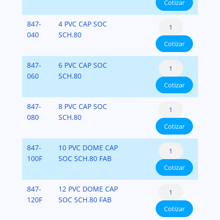
Cotizar
PVC-
SCH-
Cap:
847-
4 PVC CAP SOC
80
Socket
040
SCH.80
cantidad
Cotizar
PVC-
SCH-
Cap:
847-
6 PVC CAP SOC
80
Socket
060
SCH.80
cantidad
Cotizar
PVC-
SCH-
Cap:
847-
8 PVC CAP SOC
80
Socket
080
SCH.80
cantidad
Cotizar
PVC-
SCH-
Cap:
847-
10 PVC DOME CAP
80
Socket
100F
SOC SCH.80 FAB
cantidad
Cotizar
PVC-
SCH-
Cap:
847-
12 PVC DOME CAP
80
Socket
120F
SOC SCH.80 FAB
cantidad
Cotizar
PVC-