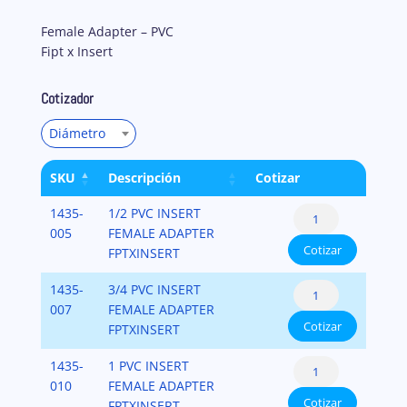
Female Adapter – PVC
Fipt x Insert
Cotizador
Diámetro
SKU
Descripción
Cotizar
Adaptador
1435-
1/2 PVC INSERT
de
005
FEMALE ADAPTER
Cotizar
Manguera
FPTXINSERT
(Female
Adaptador
1435-
3/4 PVC INSERT
Adapter
de
007
FEMALE ADAPTER
-
Cotizar
Manguera
FPTXINSERT
PVC
(Female
Fipt
Adaptador
1435-
1 PVC INSERT
Adapter
x
de
010
FEMALE ADAPTER
-
Insert)
Cotizar
Manguera
FPTXINSERT