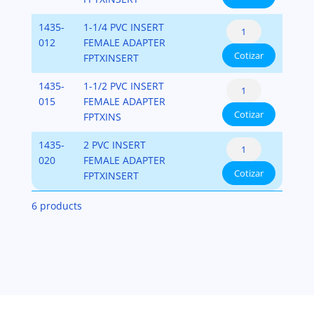
PVC
PVC-
(Female
Fipt
SCH-
Adaptador
1435-
1-1/4 PVC INSERT
Adapter
x
80
de
012
FEMALE ADAPTER
-
Insert)
cantidad
Cotizar
Manguera
FPTXINSERT
PVC
PVC-
(Female
Fipt
SCH-
Adaptador
1435-
1-1/2 PVC INSERT
Adapter
x
80
de
015
FEMALE ADAPTER
-
Insert)
cantidad
Cotizar
Manguera
FPTXINS
PVC
PVC-
(Female
Fipt
SCH-
Adaptador
1435-
2 PVC INSERT
Adapter
x
80
de
020
FEMALE ADAPTER
-
Insert)
cantidad
Cotizar
Manguera
FPTXINSERT
PVC
PVC-
(Female
Fipt
SCH-
6 products
Adapter
x
80
-
Insert)
cantidad
PVC
PVC-
Fipt
SCH-
x
80
Insert)
cantidad
PVC-
SCH-