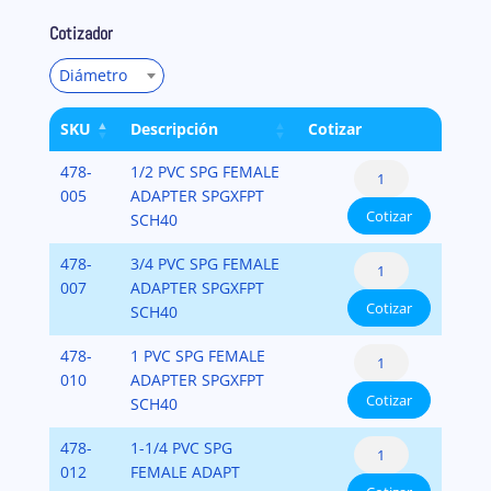
Cotizador
Diámetro
SKU
Descripción
Cotizar
Female
478-
1/2 PVC SPG FEMALE
Spigot
005
ADAPTER SPGXFPT
Cotizar
Adapter
SCH40
PVC-
Female
478-
3/4 PVC SPG FEMALE
SCH-
Spigot
007
ADAPTER SPGXFPT
40
Cotizar
Adapter
SCH40
cantidad
PVC-
Female
478-
1 PVC SPG FEMALE
SCH-
Spigot
010
ADAPTER SPGXFPT
40
Cotizar
Adapter
SCH40
cantidad
PVC-
Female
478-
1-1/4 PVC SPG
SCH-
Spigot
012
FEMALE ADAPT
40