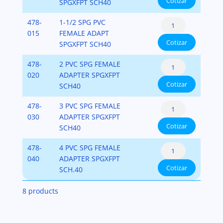
Cotizar
Adapter
SPGXFPT SCH40
cantidad
PVC-
Female
478-
1-1/2 SPG PVC
SCH-
Spigot
015
FEMALE ADAPT
40
Cotizar
Adapter
SPGXFPT SCH40
cantidad
PVC-
Female
478-
2 PVC SPG FEMALE
SCH-
Spigot
020
ADAPTER SPGXFPT
40
Cotizar
Adapter
SCH40
cantidad
PVC-
Female
478-
3 PVC SPG FEMALE
SCH-
Spigot
030
ADAPTER SPGXFPT
40
Cotizar
Adapter
SCH40
cantidad
PVC-
Female
478-
4 PVC SPG FEMALE
SCH-
Spigot
040
ADAPTER SPGXFPT
40
Cotizar
Adapter
SCH.40
cantidad
PVC-
8 products
SCH-
40
cantidad