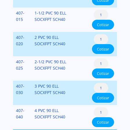
Cotizar
(Socket
SCH-
x
40
90°
407-
1-1/2 PVC 90 ELL
Fipt)
cantidad
Ells
015
SOCXFPT SCH40
PVC-
Cotizar
(Socket
SCH-
x
40
90°
407-
2 PVC 90 ELL
Fipt)
cantidad
Ells
020
SOCXFPT SCH40
PVC-
Cotizar
(Socket
SCH-
x
40
90°
407-
2-1/2 PVC 90 ELL
Fipt)
cantidad
Ells
025
SOCXFPT SCH40
PVC-
Cotizar
(Socket
SCH-
x
40
90°
407-
3 PVC 90 ELL
Fipt)
cantidad
Ells
030
SOCXFPT SCH40
PVC-
Cotizar
(Socket
SCH-
x
40
90°
407-
4 PVC 90 ELL
Fipt)
cantidad
Ells
040
SOCXFPT SCH40
PVC-
Cotizar
(Socket
SCH-
x