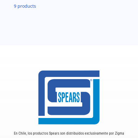
40
9 products
Fipt)
cantidad
PVC-
SCH-
40
cantidad
En Chile, los productos Spears son distribuidos exclusivamente por Zigma