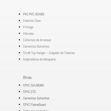
PVC PVC-SCH80
Tuberías Clear
Fittings
Válvulas
Collarines de Arranque
Cementos Solventes
Clic® Top Hanger – Colgador de Tuberías
Adaptadores de Manguera
Otros
CPVC Sch.80/40
CPVC CTS
Cementos Solventes
CPVC FlameGuard
Todos los productos