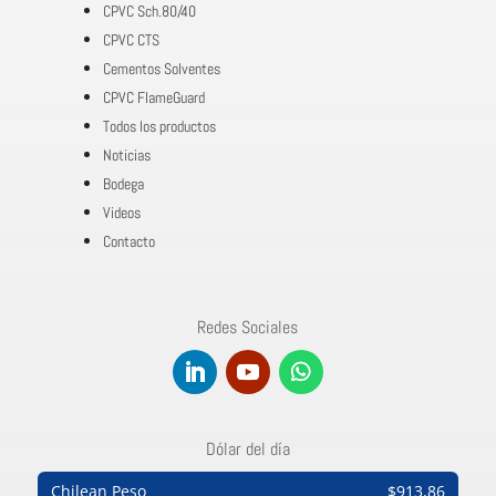
CPVC Sch.80/40
CPVC CTS
Cementos Solventes
CPVC FlameGuard
Todos los productos
Noticias
Bodega
Videos
Contacto
Redes Sociales
Dólar del día
Chilean Peso
$913,86