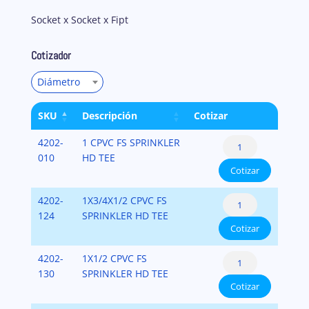
Socket x Socket x Fipt
Cotizador
Diámetro
SKU
Descripción
Cotizar
Sprinkler
4202-
1 CPVC FS SPRINKLER
Head
010
HD TEE
Cotizar
Tee
-
Sprinkler
4202-
1X3/4X1/2 CPVC FS
Brass
Head
124
SPRINKLER HD TEE
Thread
Cotizar
Tee
Insert
-
Style
Sprinkler
4202-
1X1/2 CPVC FS
Brass
FlameGuard
Head
130
SPRINKLER HD TEE
Thread
cantidad
Cotizar
Tee
Insert
-
Style