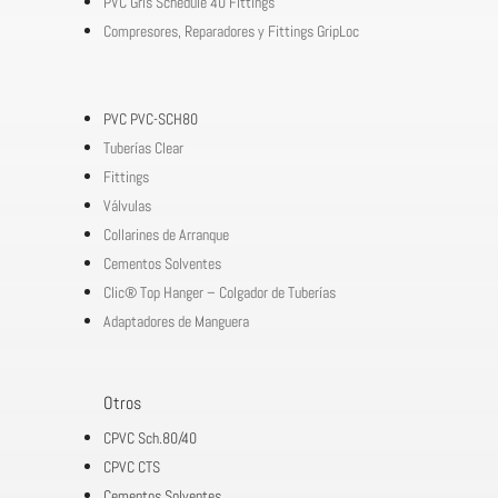
PVC Gris Schedule 40 Fittings
Compresores, Reparadores y Fittings GripLoc
PVC PVC-SCH80
Tuberías Clear
Fittings
Válvulas
Collarines de Arranque
Cementos Solventes
Clic® Top Hanger – Colgador de Tuberías
Adaptadores de Manguera
Otros
CPVC Sch.80/40
CPVC CTS
Cementos Solventes