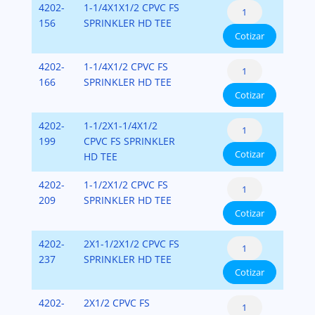
Sprinkler
4202-
1-1/4X1X1/2 CPVC FS
Brass
FlameGuard
Head
156
SPRINKLER HD TEE
Thread
cantidad
Cotizar
Tee
Insert
-
Style
Sprinkler
4202-
1-1/4X1/2 CPVC FS
Brass
FlameGuard
Head
166
SPRINKLER HD TEE
Thread
cantidad
Cotizar
Tee
Insert
-
Style
Sprinkler
4202-
1-1/2X1-1/4X1/2
Brass
FlameGuard
Head
199
CPVC FS SPRINKLER
Thread
cantidad
Cotizar
Tee
HD TEE
Insert
-
Style
Sprinkler
4202-
1-1/2X1/2 CPVC FS
Brass
FlameGuard
Head
209
SPRINKLER HD TEE
Thread
cantidad
Cotizar
Tee
Insert
-
Style
Sprinkler
4202-
2X1-1/2X1/2 CPVC FS
Brass
FlameGuard
Head
237
SPRINKLER HD TEE
Thread
cantidad
Cotizar
Tee
Insert
-
Style
Sprinkler
4202-
2X1/2 CPVC FS
Brass
FlameGuard