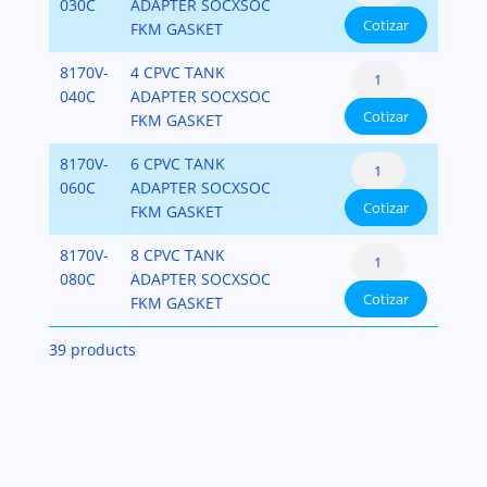
Adapters
030C
ADAPTER SOCXSOC
Cotizar
CPVC
FKM GASKET
SCH.80
Tank
8170V-
4 CPVC TANK
cantidad
Adapters
040C
ADAPTER SOCXSOC
Cotizar
CPVC
FKM GASKET
SCH.80
Tank
8170V-
6 CPVC TANK
cantidad
Adapters
060C
ADAPTER SOCXSOC
Cotizar
CPVC
FKM GASKET
SCH.80
Tank
8170V-
8 CPVC TANK
cantidad
Adapters
080C
ADAPTER SOCXSOC
Cotizar
CPVC
FKM GASKET
SCH.80
39 products
cantidad