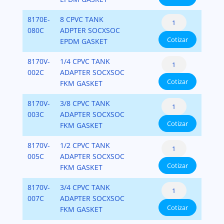
SCH.80
Tank
8170E-
8 CPVC TANK
cantidad
Adapters
080C
ADPTER SOCXSOC
Cotizar
CPVC
EPDM GASKET
SCH.80
Tank
8170V-
1/4 CPVC TANK
cantidad
Adapters
002C
ADAPTER SOCXSOC
Cotizar
CPVC
FKM GASKET
SCH.80
Tank
8170V-
3/8 CPVC TANK
cantidad
Adapters
003C
ADAPTER SOCXSOC
Cotizar
CPVC
FKM GASKET
SCH.80
Tank
8170V-
1/2 CPVC TANK
cantidad
Adapters
005C
ADAPTER SOCXSOC
Cotizar
CPVC
FKM GASKET
SCH.80
Tank
8170V-
3/4 CPVC TANK
cantidad
Adapters
007C
ADAPTER SOCXSOC
Cotizar
CPVC
FKM GASKET
SCH.80