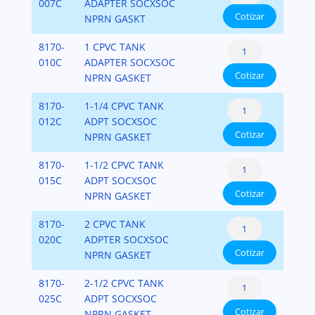
Adapters
007C
ADAPTER SOCXSOC
Cotizar
CPVC
NPRN GASKT
SCH.80
Tank
8170-
1 CPVC TANK
cantidad
Adapters
010C
ADAPTER SOCXSOC
Cotizar
CPVC
NPRN GASKET
SCH.80
Tank
8170-
1-1/4 CPVC TANK
cantidad
Adapters
012C
ADPT SOCXSOC
Cotizar
CPVC
NPRN GASKET
SCH.80
Tank
8170-
1-1/2 CPVC TANK
cantidad
Adapters
015C
ADPT SOCXSOC
Cotizar
CPVC
NPRN GASKET
SCH.80
Tank
8170-
2 CPVC TANK
cantidad
Adapters
020C
ADPTER SOCXSOC
Cotizar
CPVC
NPRN GASKET
SCH.80
Tank
8170-
2-1/2 CPVC TANK
cantidad
Adapters
025C
ADPT SOCXSOC
Cotizar
CPVC
NPRN GASKET