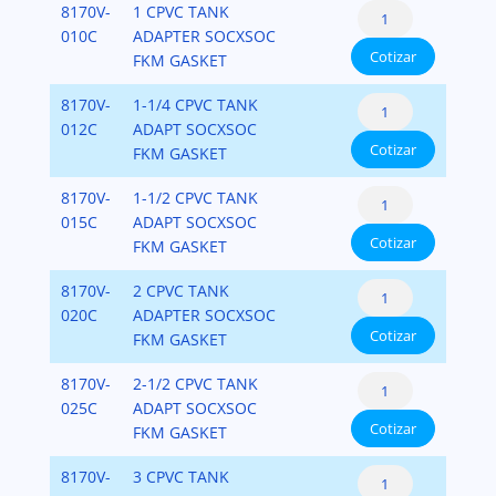
Tank
8170V-
1 CPVC TANK
cantidad
Adapters
010C
ADAPTER SOCXSOC
Cotizar
CPVC
FKM GASKET
SCH.80
Tank
8170V-
1-1/4 CPVC TANK
cantidad
Adapters
012C
ADAPT SOCXSOC
Cotizar
CPVC
FKM GASKET
SCH.80
Tank
8170V-
1-1/2 CPVC TANK
cantidad
Adapters
015C
ADAPT SOCXSOC
Cotizar
CPVC
FKM GASKET
SCH.80
Tank
8170V-
2 CPVC TANK
cantidad
Adapters
020C
ADAPTER SOCXSOC
Cotizar
CPVC
FKM GASKET
SCH.80
Tank
8170V-
2-1/2 CPVC TANK
cantidad
Adapters
025C
ADAPT SOCXSOC
Cotizar
CPVC
FKM GASKET
SCH.80
Tank
8170V-
3 CPVC TANK
cantidad