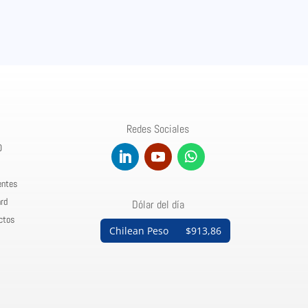
Redes Sociales
0
entes
rd
Dólar del día
ctos
Chilean Peso
$913,86