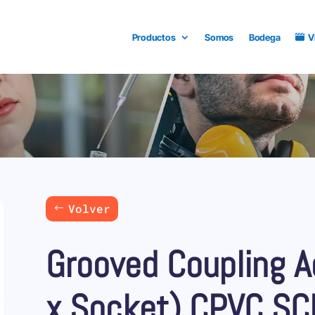
Productos
Somos
Bodega
V
Volver
Grooved Coupling A
x Socket) CPVC SC