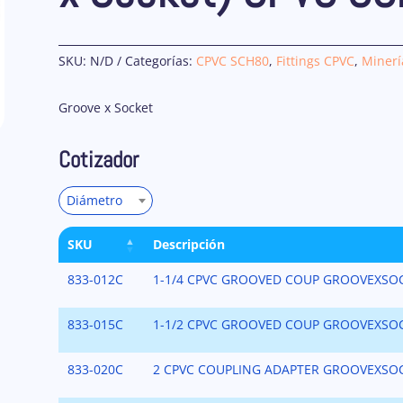
SKU:
N/D
Categorías:
CPVC SCH80
,
Fittings CPVC
,
Minerí
Groove x Socket
Cotizador
Diámetro
SKU
Descripción
833-012C
1-1/4 CPVC GROOVED COUP GROOVEXSO
833-015C
1-1/2 CPVC GROOVED COUP GROOVEXSO
833-020C
2 CPVC COUPLING ADAPTER GROOVEXSO