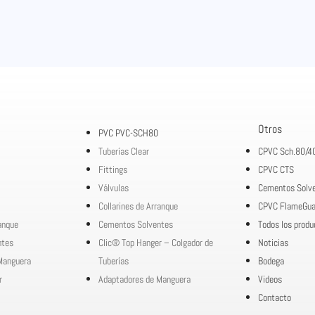
Otros
PVC PVC-SCH80
Tuberías Clear
CPVC Sch.80/4
Fittings
CPVC CTS
Válvulas
Cementos Solv
Collarines de Arranque
CPVC FlameGua
ranque
Cementos Solventes
Todos los produ
ntes
Clic® Top Hanger – Colgador de
Noticias
Manguera
Tuberías
Bodega
r
Adaptadores de Manguera
Videos
Contacto