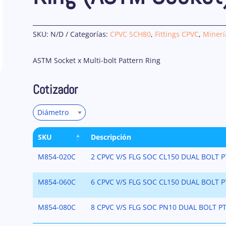
SKU:
N/D
Categorías:
CPVC SCH80
,
Fittings CPVC
,
Minerí
ASTM Socket x Multi-bolt Pattern Ring
Cotizador
Diámetro
SKU
Descripción
M854-020C
2 CPVC V/S FLG SOC CL150 DUAL BOLT 
M854-060C
6 CPVC V/S FLG SOC CL150 DUAL BOLT 
M854-080C
8 CPVC V/S FLG SOC PN10 DUAL BOLT P