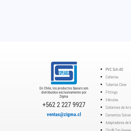
PVC Sch.40
Cañerías
Tuberías Clear
En Chile, los productos Spears son
Fittings
distribuidos exclusivamente por
Zigma
Válvulas
+562 2 227 9927
Collarines de Ar
ventas@zigma.cl
Cementos Solve
Adaptadores de 
Clic® Top Hange