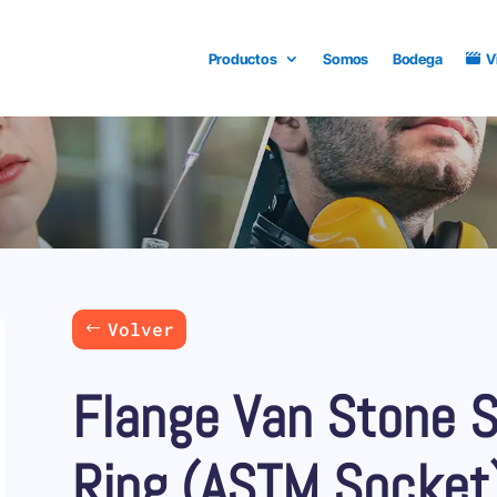
Productos
Somos
Bodega
V
Volver
Flange Van Stone S
Ring (ASTM Socket