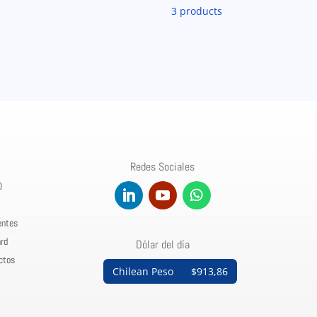
3 products
Redes Sociales
0
entes
rd
Dólar del día
ctos
Chilean Peso
$913,86