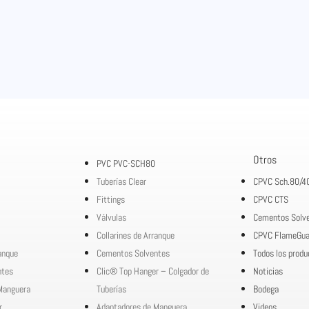
Otros
PVC PVC-SCH80
Tuberías Clear
CPVC Sch.80/4
Fittings
CPVC CTS
Válvulas
Cementos Solv
Collarines de Arranque
CPVC FlameGua
ranque
Cementos Solventes
Todos los produ
ntes
Clic® Top Hanger – Colgador de
Noticias
Manguera
Tuberías
Bodega
r
Adaptadores de Manguera
Videos