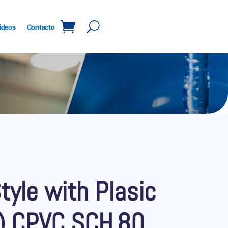
ideos
Contacto
tyle with Plasic
) CPVC SCH.80