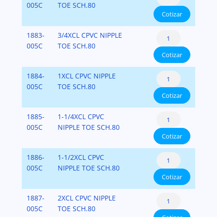
Schedule
005C
TOE SCH.80
SCH.80
Cotizar
80
cantidad
Nipples
CPVC
1883-
3/4XCL CPVC NIPPLE
CPVC
Schedule
005C
TOE SCH.80
SCH.80
Cotizar
80
cantidad
Nipples
CPVC
1884-
1XCL CPVC NIPPLE
CPVC
Schedule
005C
TOE SCH.80
SCH.80
Cotizar
80
cantidad
Nipples
CPVC
1885-
1-1/4XCL CPVC
CPVC
Schedule
005C
NIPPLE TOE SCH.80
SCH.80
Cotizar
80
cantidad
Nipples
CPVC
1886-
1-1/2XCL CPVC
CPVC
Schedule
005C
NIPPLE TOE SCH.80
SCH.80
Cotizar
80
cantidad
Nipples
CPVC
1887-
2XCL CPVC NIPPLE
CPVC
Schedule
005C
TOE SCH.80
SCH.80