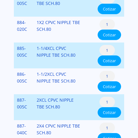
Schedule
005C
TBE SCH.80
SCH.80
Cotizar
80
cantidad
Nipples
CPVC
884-
1X2 CPVC NIPPLE TBE
CPVC
Schedule
020C
SCH.80
SCH.80
Cotizar
80
cantidad
Nipples
CPVC
885-
1-1/4XCL CPVC
CPVC
Schedule
005C
NIPPLE TBE SCH.80
SCH.80
Cotizar
80
cantidad
Nipples
CPVC
886-
1-1/2XCL CPVC
CPVC
Schedule
005C
NIPPLE TBE SCH.80
SCH.80
Cotizar
80
cantidad
Nipples
CPVC
887-
2XCL CPVC NIPPLE
CPVC
Schedule
005C
TBE SCH.80
SCH.80
Cotizar
80
cantidad
Nipples
CPVC
887-
2X4 CPVC NIPPLE TBE
CPVC
Schedule
040C
SCH.80
SCH.80