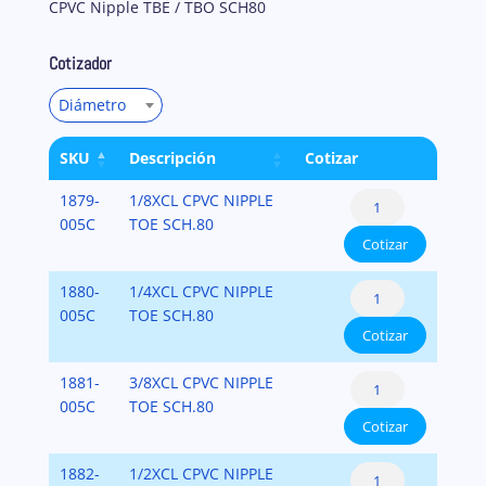
CPVC Nipple TBE / TBO SCH80
Cotizador
Diámetro
SKU
Descripción
Cotizar
CPVC
1879-
1/8XCL CPVC NIPPLE
Schedule
005C
TOE SCH.80
Cotizar
80
Nipples
CPVC
1880-
1/4XCL CPVC NIPPLE
CPVC
Schedule
005C
TOE SCH.80
SCH.80
Cotizar
80
cantidad
Nipples
CPVC
1881-
3/8XCL CPVC NIPPLE
CPVC
Schedule
005C
TOE SCH.80
SCH.80
Cotizar
80
cantidad
Nipples
CPVC
1882-
1/2XCL CPVC NIPPLE
CPVC