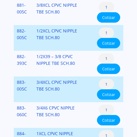
CPVC
881-
3/8XCL CPVC NIPPLE
CPVC
Schedule
005C
TBE SCH.80
SCH.80
Cotizar
80
cantidad
Nipples
CPVC
882-
1/2XCL CPVC NIPPLE
CPVC
Schedule
005C
TBE SCH.80
SCH.80
Cotizar
80
cantidad
Nipples
CPVC
882-
1/2X39 – 3/8 CPVC
CPVC
Schedule
393C
NIPPLE TBE SCH.80
SCH.80
Cotizar
80
cantidad
Nipples
CPVC
883-
3/4XCL CPVC NIPPLE
CPVC
Schedule
005C
TBE SCH.80
SCH.80
Cotizar
80
cantidad
Nipples
CPVC
883-
3/4X6 CPVC NIPPLE
CPVC
Schedule
060C
TBE SCH.80
SCH.80
Cotizar
80
cantidad
Nipples
CPVC
884-
1XCL CPVC NIPPLE
CPVC