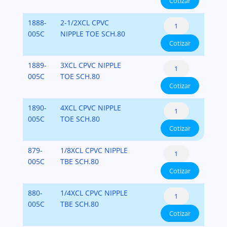
Cotizar
80
cantidad
Nipples
CPVC
1888-
2-1/2XCL CPVC
CPVC
Schedule
005C
NIPPLE TOE SCH.80
SCH.80
Cotizar
80
cantidad
Nipples
CPVC
1889-
3XCL CPVC NIPPLE
CPVC
Schedule
005C
TOE SCH.80
SCH.80
Cotizar
80
cantidad
Nipples
CPVC
1890-
4XCL CPVC NIPPLE
CPVC
Schedule
005C
TOE SCH.80
SCH.80
Cotizar
80
cantidad
Nipples
CPVC
879-
1/8XCL CPVC NIPPLE
CPVC
Schedule
005C
TBE SCH.80
SCH.80
Cotizar
80
cantidad
Nipples
CPVC
880-
1/4XCL CPVC NIPPLE
CPVC
Schedule
005C
TBE SCH.80
SCH.80
Cotizar
80
cantidad
Nipples