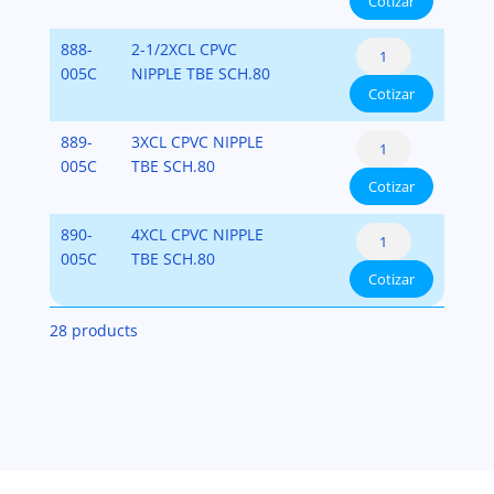
Cotizar
80
cantidad
Nipples
CPVC
888-
2-1/2XCL CPVC
CPVC
Schedule
005C
NIPPLE TBE SCH.80
SCH.80
Cotizar
80
cantidad
Nipples
CPVC
889-
3XCL CPVC NIPPLE
CPVC
Schedule
005C
TBE SCH.80
SCH.80
Cotizar
80
cantidad
Nipples
CPVC
890-
4XCL CPVC NIPPLE
CPVC
Schedule
005C
TBE SCH.80
SCH.80
Cotizar
80
cantidad
Nipples
28 products
CPVC
SCH.80
cantidad