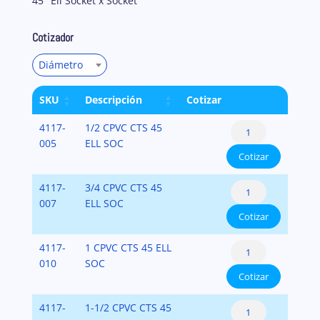
45° Ell Socket x Socket
Cotizador
Diámetro
SKU
Descripción
Cotizar
Codo
4117-
1/2 CPVC CTS 45
45°
005
ELL SOC
Cotizar
CTS
CPVC
Codo
4117-
3/4 CPVC CTS 45
cantidad
45°
007
ELL SOC
Cotizar
CTS
CPVC
Codo
4117-
1 CPVC CTS 45 ELL
cantidad
45°
010
SOC
Cotizar
CTS
CPVC
Codo
4117-
1-1/2 CPVC CTS 45
cantidad