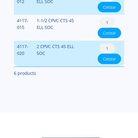
45°
012
ELL SOC
Cotizar
CTS
CPVC
Codo
4117-
1-1/2 CPVC CTS 45
cantidad
45°
015
ELL SOC
Cotizar
CTS
CPVC
Codo
4117-
2 CPVC CTS 45 ELL
cantidad
45°
020
SOC
Cotizar
CTS
CPVC
6 products
cantidad